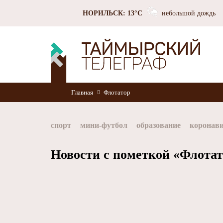
НОРИЛЬСК: 13°C
небольшой дождь
Главная
Флотатор
спорт
мини-футбол
образование
коронав
Норильск
Норникель
Красноярский край
Новости с пометкой «Флота
хоккей
Заполярный филиал Норникеля
Nor