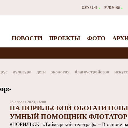
USD 81.41
EUR 94.06
▲
▲
НОВОСТИ
ПРОЕКТЫ
ФОТО
АРХ
ирус
культура
дети
экология
благоустройство
искусс
Таймыр
Дудинка
автографы истории
Красноярскийкр
тор»
dStar
ЗГУ
Заполярный театр драмы
05 апреля 2023, 16:00
НА НОРИЛЬСКОЙ ОБОГАТИТЕЛЬ
УМНЫЙ ПОМОЩНИК ФЛОТАТОР
#НОРИЛЬСК. «Таймырский телеграф» – В основе ра