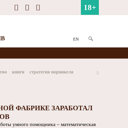
18+
ИВ
EN
тво
книги
стратегия норникеля
ай
Арктика
МФК Норильский никель
НОЙ ФАБРИКЕ ЗАРАБОТАЛ
ОВ
боты умного помощника – математическая