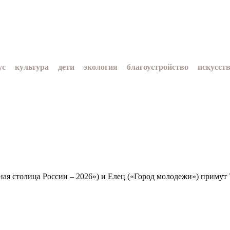
ус
культура
дети
экология
благоустройство
искусст
динка
автографы истории
Красноярскийкрай
Арктика
У
Заполярный театр драмы
столица России – 2026») и Елец («Город молодежи») примут 7