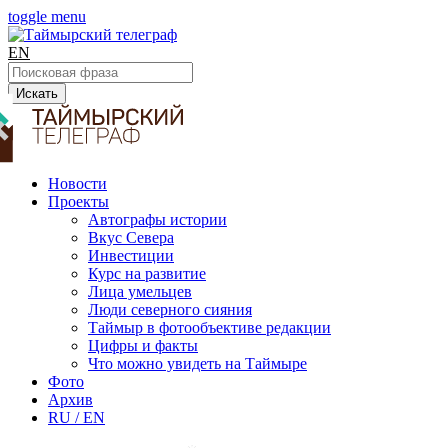
toggle menu
EN
Искать
Новости
Проекты
Автографы истории
Вкус Севера
Инвестиции
Курс на развитие
Лица умельцев
Люди северного сияния
Таймыр в фотообъективе редакции
Цифры и факты
Что можно увидеть на Таймыре
Фото
Архив
RU / EN