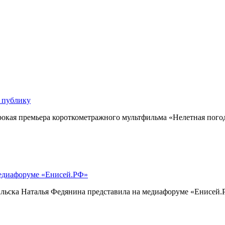
 публику
кая премьера короткометражного мультфильма «Нелетная погод
медиафоруме «Енисей.РФ»
ска Наталья Федянина представила на медиафоруме «Енисей.РФ