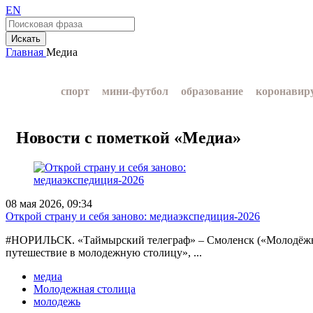
EN
Искать
Главная
Медиа
спорт
мини-футбол
образование
коронавир
Норникель
Красноярский край
Таймыр
Ду
Новости с пометкой «Медиа»
Заполярный филиал Норникеля
NordStar
ЗГ
08 мая 2026, 09:34
Открой страну и себя заново: медиаэкспедиция‑2026
#НОРИЛЬСК. «Таймырский телеграф» – Смоленск («Молодёжная 
путешествие в молодежную столицу», ...
медиа
Молодежная столица
молодежь