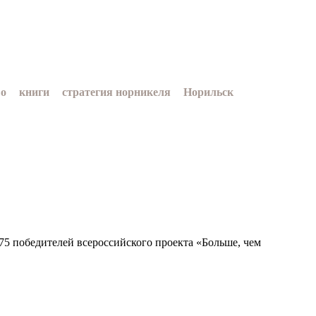
во
книги
стратегия норникеля
Норильск
МФК Норильский никель
хоккей
5 победителей всероссийского проекта «Больше, чем