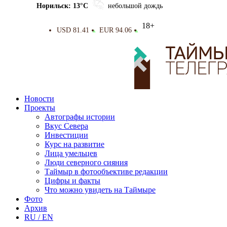
Норильск: 13°C
небольшой дождь
18+
USD 81.41
EUR 94.06
▲
▲
Новости
Проекты
Автографы истории
Вкус Севера
Инвестиции
Курс на развитие
Лица умельцев
Люди северного сияния
Таймыр в фотообъективе редакции
Цифры и факты
Что можно увидеть на Таймыре
Фото
Архив
RU / EN