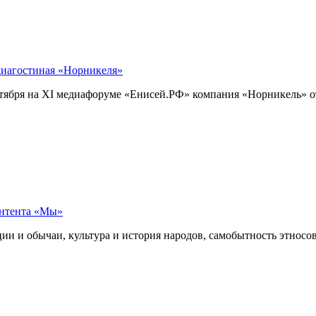
диагостиная «Норникеля»
ября на XI медиафоруме «Енисей.РФ» компания «Норникель» от
онтента «Мы»
 обычаи, культура и история народов, самобытность этносов и 