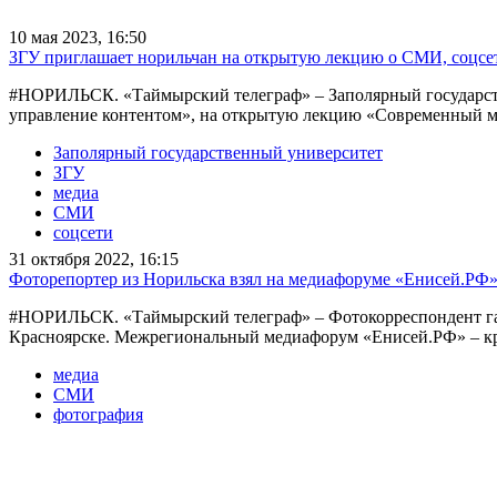
10 мая 2023, 16:50
ЗГУ приглашает норильчан на открытую лекцию о СМИ, соцсе
#НОРИЛЬСК. «Таймырский телеграф» – Заполярный государстве
управление контентом», на открытую лекцию «Современный ме
Заполярный государственный университет
ЗГУ
медиа
СМИ
соцсети
31 октября 2022, 16:15
Фоторепортер из Норильска взял на медиафоруме «Енисей.РФ»
#НОРИЛЬСК. «Таймырский телеграф» – Фотокорреспондент газе
Красноярске. Межрегиональный медиафорум «Енисей.РФ» – кр
медиа
СМИ
фотография