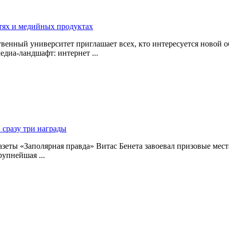
тях и медийных продуктах
нный университет приглашает всех, кто интересуется новой об
диа-ландшафт: интернет ...
 сразу три награды
ты «Заполярная правда» Витас Бенета завоевал призовые места
упнейшая ...