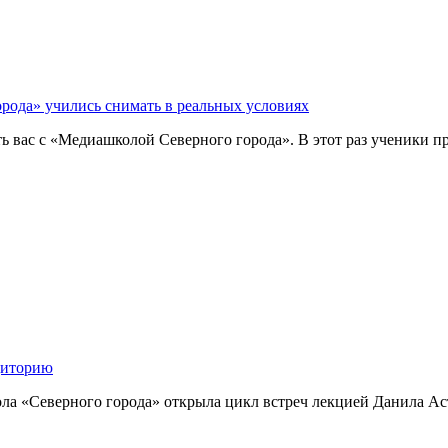
рода» учились снимать в реальных условиях
ас с «Медиашколой Северного города». В этот раз ученики про
удиторию
 «Северного города» открыла цикл встреч лекцией Данила Аст