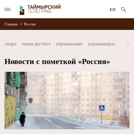
EN
Главная
Россия
спорт
мини-футбол
образование
коронавирус
культура
дети
экология
благоустройство
Новости с пометкой «Россия»
искусство
книги
стратегия норникеля
Норильск
Норникель
Красноярский край
Таймыр
Дудинка
автографы истории
Красноярскийкрай
Арктика
МФК Норильский никель
хоккей
Заполярный филиал Норникеля
NordStar
ЗГУ