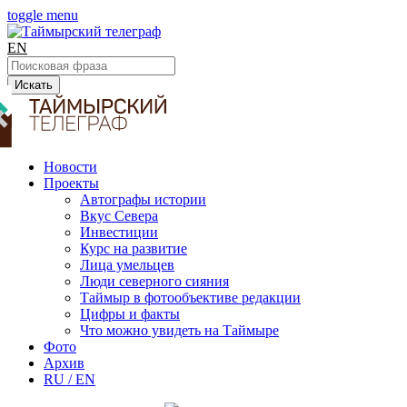
toggle menu
EN
Искать
Новости
Проекты
Автографы истории
Вкус Севера
Инвестиции
Курс на развитие
Лица умельцев
Люди северного сияния
Таймыр в фотообъективе редакции
Цифры и факты
Что можно увидеть на Таймыре
Фото
Архив
RU / EN