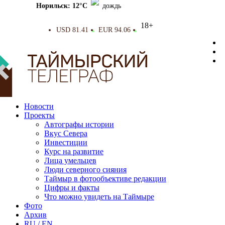
Норильск: 12°C
дождь
18+
USD 81.41
EUR 94.06
▲
▲
Новости
Проекты
Автографы истории
Вкус Севера
Инвестиции
Курс на развитие
Лица умельцев
Люди северного сияния
Таймыр в фотообъективе редакции
Цифры и факты
Что можно увидеть на Таймыре
Фото
Архив
RU / EN