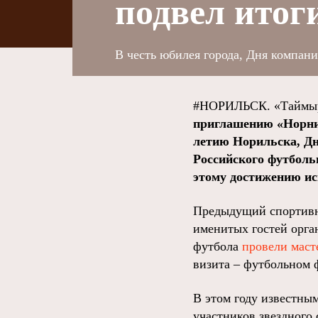
подвел итог
В честь юбилея города, Дня компан
#НОРИЛЬСК. «Таймыр
приглашению «Норни
летию Норильска, Дн
Российского футболь
этому достижению ис
Предыдущий спортивн
именитых гостей орга
футбола
провели маст
визита – футбольном 
В этом году известны
участников звездного 