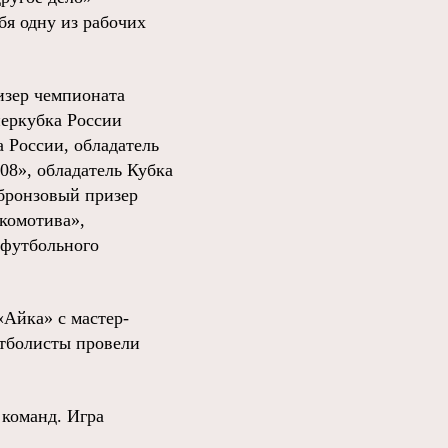
бя одну из рабочих
ризер чемпионата
перкубка России
 России, обладатель
08», обладатель Кубка
бронзовый призер
окомотива»,
 футбольного
«Айка» с мастер-
утболисты провели
 команд. Игра