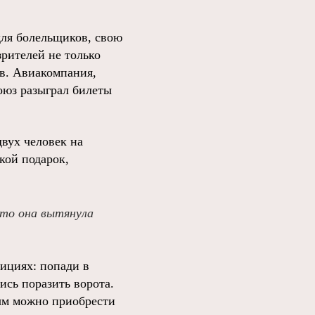
для болельщиков, свою
зрителей не только
в. Авиакомпания,
оюз разыграл билеты
вух человек на
кой подарок,
это она вытянула
ициях: попади в
ись поразить ворота.
рым можно приобрести