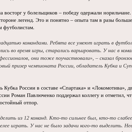
ла восторг у болельщиков – победу одержали норильчане.
тороне легенд. Это и понятно – опыта там в разы больше.
м футболистам.
надцатью командами. Ребята все умеют играть в футбо
ись во время игры, старались варьировать. У нас в кома
фессионалов, они тоже поучаствовали», – сказал бронзо
овый призер чемпионата России, обладатель Кубка и Суп
ь Кубка России в составе «Спартака» и «Локомотива», 
ссии Роман Павлюченко поддержал коллегу и отметил, ч
остойный отпор.
делить из 12 команд. Кто-то сильнее был, кто-то слабе
лее играть. У нас не было задачи кого-то выделить. Не