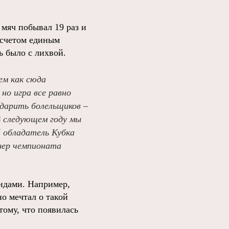
 мяч побывал 19 раз и
е счетом единым
ь было с лихвой.
ем как сюда
но игра все равно
одарить болельщиков –
В следующем году мы
й обладатель Кубка
зер чемпионата
ендами. Например,
о мечтал о такой
тому, что появилась