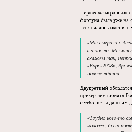
Первая же игра вызва
фортуна была уже на с
легко далось имениты
«Мы сыграли с две
непросто. Мы менял
скажем так, непро
«Евро-2008», бронз
Билялетдинов.
Двукратный обладател
призер чемпионата Ро
футболисты дали им д
«Трудно кого-то вы
моложе, было тяже