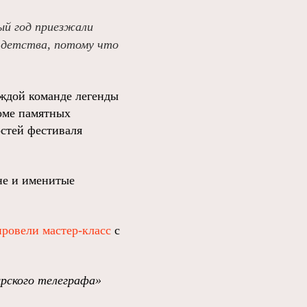
ый год приезжали
 детства, потому что
аждой команде легенды
оме памятных
остей фестиваля
ане и именитые
провели мастер-класс
с
ырского телеграфа»