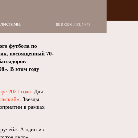
олистами.
08 ИЮЛЯ 2023, 19:42
ого футбола по
ик, посвященный 70-
бассадоров
8». В этом году
бре 2021 года
. Для
ольский»
. Звезды
оприятии в рамках
ручей». А один из
другое дело»