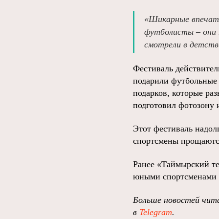
«Шикарные впечатл
футболисты – они 
смотрели в детстве
Фестиваль действител
подарили футбольные 
подарков, которые ра
подготовил фотозону 
Этот фестиваль надолг
спортсмены прощаются,
Ранее «Таймырский те
юными спортсменами 
Больше новостей чита
в
Telegram
.