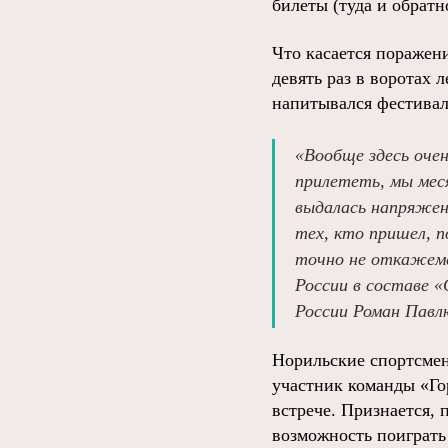
билеты (туда и обратн
Что касается поражени
девять раз в воротах 
напитывался фестивал
«Вообще здесь оче
прилететь, мы меся
выдалась напряженн
тех, кто пришел, 
точно не откажемс
России в составе 
России Роман Павл
Норильские спортсмен
участник команды «Го
встрече. Признается, 
возможность поиграть