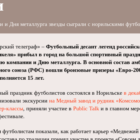
и
ии и Дня металлурга звезды сыграли с норильскими футб
ский телеграф» –
Футбольный десант легенд российск
келя» прибыл в город на большой спортивный праздн
ю компании и Дню металлурга. В основной состав ам
ного союза (РФС) вошли бронзовые призеры «Евро-200
полняется 15 лет.
ый праздник футболистов состоялся в Норильске
в дека
низовали экскурсии
на Медный завод и рудник «Комсом
ер-классы
, приняли участие в
Public Talk
и в главном мер
фестивале.
м футболистам показали, как работает карьер «Медвежий 
состава по традиции принял участие в проекте «Совсем 