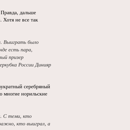
 Правда, дальше
 Хотя не все так
л. Выиграть было
нде есть пара,
вый призер
еркубка России Динияр
двукратный серебряный
то многие норильские
е. С теми, кто
важно, кто выиграл, а