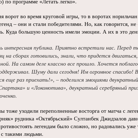
о) по программе «Летать легко».
я ворот во время круговой игры, то в воротах норильчан
легенд – они и стали победителями. Но, как говорится, н
ь. Куда большую ценность имели эмоции. А их в это ден
нь интересная публика. Приятно встретили нас. Перед т
ц на сборах готовились, знали, что придется двигаться, 
ой. На самом деле классно все прошло. Хочется поблаг
поддерживал. Шуму дали сегодня! Им огромное спасибо! 
я еще раз приехать!», – поделился эмоциями двукратны
«Спартака» и «Локомотива», двукратный серебряный при
юченко.
ы тоже уходили переполненные восторга от матча с лег
рняк» рудника «Октябрьский» Султанбек Джидзалов давн
противостоять легендам было сложно, но радовались уже 
 с такими людьми.