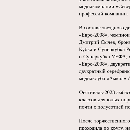
медиакомпании «Север
профессий компании.
В составе звездного д
«Евро-2008», чемпион
Дмитрий Сычев, бронз
Кубка и Суперкубка Р
и Суперкубка УЕФА, о
«Евро-2008», двукрат
двукратный серебряны
медиаклуба «Амкал» А
Фестиваль-2023 амбас
классов для юных нор
почти с полусотней п
После торжественного
проходила по кругу, н