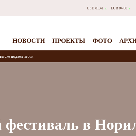
USD 81.41
EUR 94.06
▲
▲
НОВОСТИ
ПРОЕКТЫ
ФОТО
АРХ
льске подвел итоги
 фестиваль в Нори