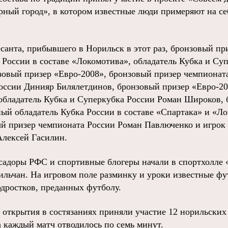
ный город», в котором известные люди примеряют на се
есанта, прибывшего в Норильск в этот раз, бронзовый п
 России в составе «Локомотива», обладатель Кубка и Су
овый призер «Евро-2008», бронзовый призер чемпионата
оссии Динияр Билялетдинов, бронзовый призер «Евро-20
бладатель Кубка и Суперкубка России Роман Широков, 
ный обладатель Кубка России в составе «Спартака» и «Л
й призер чемпионата России Роман Павлюченко и игрок
лексей Гасилин.
садоры РФС и спортивные блогеры начали в спортхолле 
ильчан. На игровом поле разминку и уроки известные ф
одростков, преданных футболу.
 открытия в состязаниях приняли участие 12 норильских
а каждый матч отводилось по семь минут.