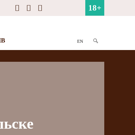
18+
ИВ
EN
льске