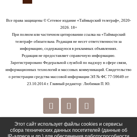
Все права защищены © Сетевое издание «Таймырский телеграф», 2020-
2026. 18+
При полном или частичном цитировании ссылка на «Таймырский
телеграф» обязательна. Редакция не несет ответственности за
информацию, содержащуюся в рекламных объявлениях.
Редакция не предоставляет справочную информацию.
Зарегистрировано Федеральной службой по надзору в сфере связи,
информационных технологий и массовых коммуникаций. Свидетельство
о регистрации средства массовой информации ЭЛ № ФС 77-59649 от
23.10.2014 г. Главный редактор: Любимая П. Ю.
Этот сайт использует файлы cookies и сервисы
РЕДАКЦИЯ
сбора технических данных посетителей (данные об
IP-адресе и др.) для обеспечения работоспособности