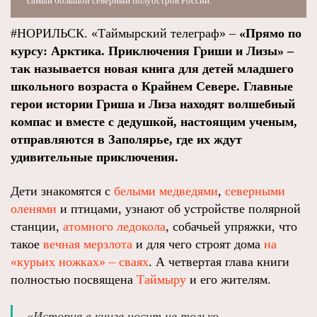
самый большой северный полуостров России.
#НОРИЛЬСК. «Таймырский телеграф» –
«Прямо по
курсу: Арктика. Приключения Гриши и Лизы» –
так называется новая книга для детей младшего
школьного возраста о Крайнем Севере. Главные
герои истории Гриша и Лиза находят волшебный
компас и вместе с дедушкой, настоящим ученым,
отправляются в Заполярье, где их ждут
удивительные приключения.
Дети знакомятся с
белыми медведями
,
северными
оленями
и птицами, узнают об устройстве полярной
станции,
атомного ледокола
, собачьей упряжки, что
такое
вечная мерзлота
и для чего строят дома
на
«курьих ножках» – сваях
. А четвертая глава книги
полностью посвящена
Таймыру
и его жителям.
«История в книге носит не только