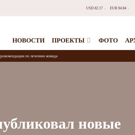
USD 82.17
EUR 94.84
▲
▲
НОВОСТИ
ПРОЕКТЫ
ФОТО
АР
 рекомендации по лечению ковида
публиковал новые