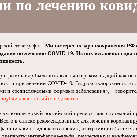
и по лечению кови
ский телеграф» –
Министерство здравоохранения РФ 
дации по лечению COVID-19. Из них исключили два п
тивность.
 и ритонавир были исключены из рекомендаций как не 
ности при лечении COVID-19. Гидроксихлорохин остался
ими и среднетяжелыми формами заболевания», – говорит
т
опубликован на сайте ведомства
.
е включили новый российский препарат для системной 
 Всего в списке рекомендованных для лечения коронавир
фавипиравир, гидроксихлорохин, азитромицин (в сочета
 препараты интерферона-альфа, ремдесивир и умифенов