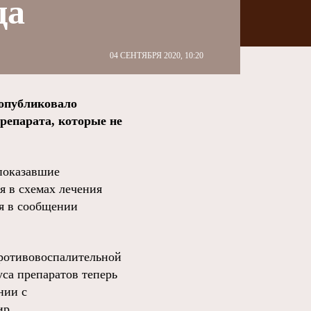
да
04 СЕНТЯБРЯ 2020, 10:20
опубликовало
репарата, которые не
показавшие
 в схемах лечения
ся в сообщении
противовоспалительной
уса препаратов теперь
нии с
ир.