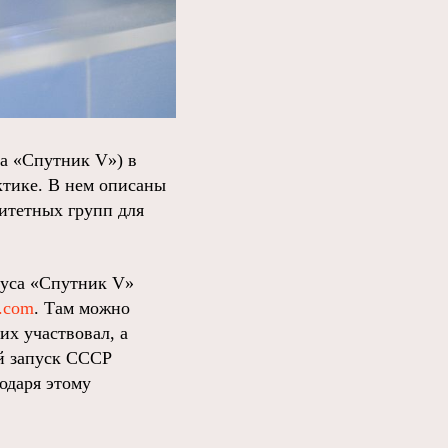
ка «Спутник V») в
тике. В нем описаны
итетных групп для
руса «Спутник V»
e.com
. Там можно
их участвовал, а
ый запуск СССР
одаря этому