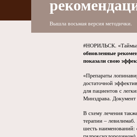
рекомендаци
Вышла восьмая версия методички.
#НОРИЛЬСК. «Таймыр
обновленные рекомен
показали свою эффек
«Препараты лопинавир
достаточной эффектив
для пациентов с легк
Минздрава. Докумен
В схему лечения такж
терапии – левилимаб.
шесть наименований: 
гидроксихлорохином),