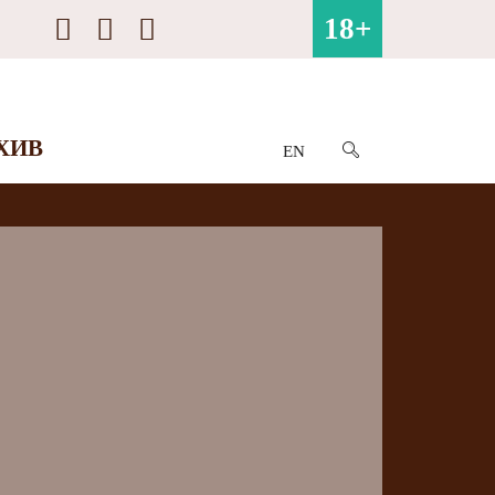
18+
ХИВ
EN