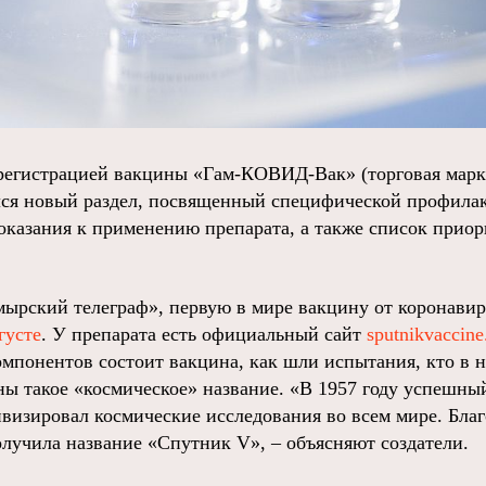
с регистрацией вакцины «Гам-КОВИД-Вак» (торговая мар
ся новый раздел, посвященный специфической профилак
оказания к применению препарата, а также список приор
мырский телеграф», первую в мире вакцину от коронави
густе
. У препарата есть официальный сайт
sputnikvaccin
омпонентов состоит вакцина, как шли испытания, кто в н
ны такое «космическое» название. «В 1957 году успешн
ивизировал космические исследования во всем мире. Благ
лучила название «Спутник V», – объясняют создатели.