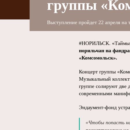
группы «Ком
Выступление пройдет 22 апреля на 
#НОРИЛЬСК. «Таймыр
норильчан на фандра
«Комсомольск».
Концерт группы «Комс
Музыкальный коллекти
группе солируют две 
современными манифес
Эндаумент-фонд устра
«Чтобы попасть на