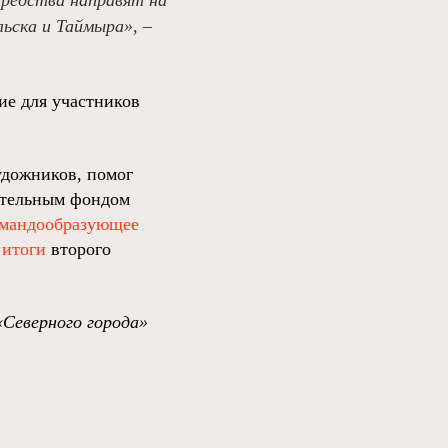
Средства направят на
ьска и Таймыра», –
ие для участников
удожников, помог
ительным фондом
мандообразующее
 итоги
второго
«Северного города»