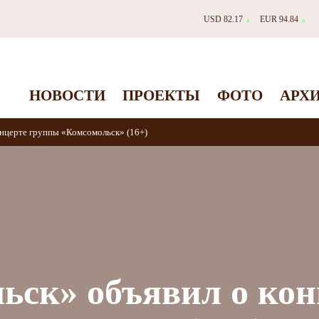
USD 82.17
EUR 94.84
▲
▲
НОВОСТИ
ПРОЕКТЫ
ФОТО
АРХ
нцерте группы «Комсомольск» (16+)
ск» объявил о кон