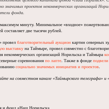
пополнение целевого капитала фонда «Наш Норильск». 
но значимых проектов некоммерческих организаций Норил
ители фонда.
 максимум минуту. Минимальное «входное» пожертвован
й составляет две тысячи рублей.
» провел
благотворительный аукцион
картин северных х
ую выставку
на Таймыре, провел совместно с благотвор
ля некоммерческих организаций Норильска и Таймыра
ко
северные соревнования
по лапте
. Также в фонде
подвели
рованию
социально значимых инициатив и проектов
.
йте на совместном канале «Таймырского телеграфа» и 
ая и фонд «Наш Норильск»