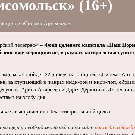
сомольск» (16+)
танцполе «Синема-Арт-холла».
ский телеграф» –
Фонд целевого капитала «Наш Нор
йзинговое мероприятие, в рамках которого выступит 
омольск» пройдет 22 апреля на танцполе «Синема-Арт-хо
в, выступающий в жанрах инди-рок и ‎инди-поп, образова
девушки, Арина Андреева и Дарья Дерюгина. Их песни 
тами на злобу дня.
ивает выступление с благотворительной целью.
 концерт, необходимо перейти на сайт
concert.nashnoril