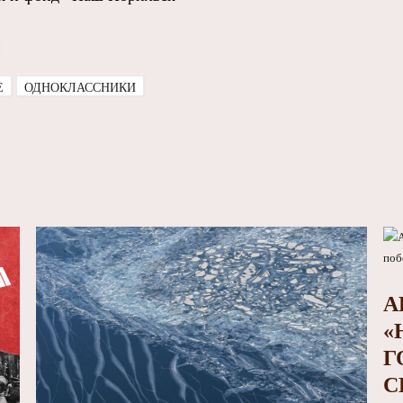
E
ОДНОКЛАССНИКИ
А
«
Г
С