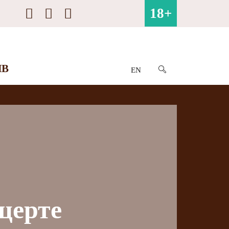
18+
ИВ
EN
церте