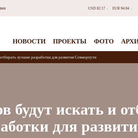
ями
USD 82.17
EUR 94.84
▲
▲
НОВОСТИ
ПРОЕКТЫ
ФОТО
АРХ
и отбирать лучшие разработки для развития Севморпути
ов будут искать и о
аботки для развит