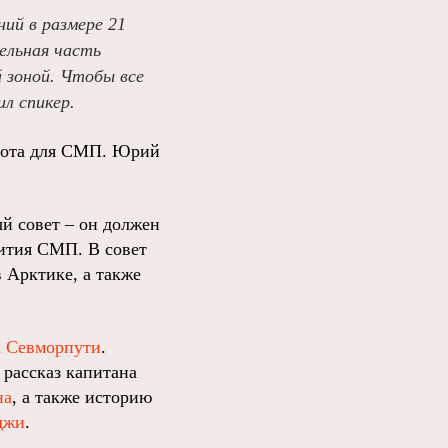
ий в размере 21
ельная часть
й зоной. Чтобы все
л спикер.
флота для СМП. Юрий
й совет – он должен
вития СМП. В совет
 Арктике, а также
а Севморпути
.
 рассказ капитана
на
, а также историю
джи
.