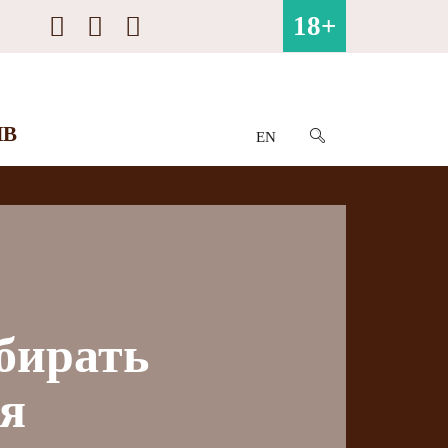
18+
ИВ
EN
тбирать
ия