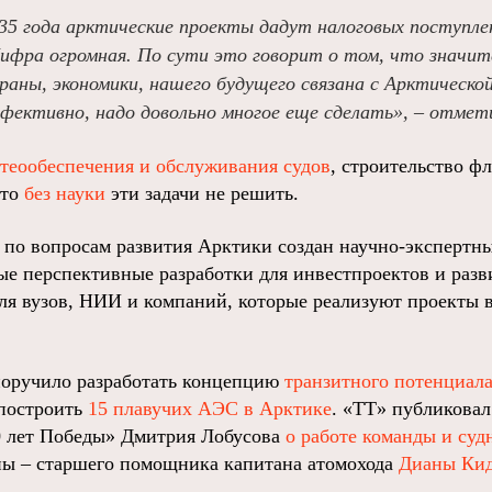
35 года арктические проекты дадут налоговых поступлен
Цифра огромная. По сути это говорит о том, что значит
аны, экономики, нашего будущего связана с Арктическо
фективно, надо довольно многое еще сделать», – отмети
теообеспечения и обслуживания судов
, строительство 
что
без науки
эти задачи не решить.
 по вопросам развития Арктики создан научно-экспертны
мые перспективные разработки для инвестпроектов и раз
ля вузов, НИИ и компаний, которые реализуют проекты в
.
поручило разработать концепцию
транзитного потенциал
 построить
15 плавучих АЭС в Арктике
. «ТТ» публиковал
0 лет Победы» Дмитрия Лобусова
о работе команды и суд
ы – старшего помощника капитана атомохода
Дианы Ки