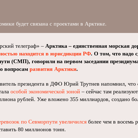
омики будет связана с проектами в Арктике.
ский телеграф» –
Арктика – единственная морская до
ностью находится в юрисдикции РФ
. О том, что надо 
пути (СМП), говорили на первом заседании президиума
по вопросам
развития Арктики
.
итель президента в ДФО Юрий Трутнев напомнил, что с
тала
особой экономической зоной
– сейчас там реализуют
ллиона рублей. Уже вложено 355 миллиардов, создано бо
еревозок по Севморпути увеличился
более чем в восемь р
ставить 80 миллионов тонн.