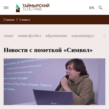
EN
Главная
Символ
спорт
мини-футбол
образование
коронавирус
культура
дети
экология
благоустройство
Новости с пометкой «Символ»
искусство
книги
стратегия норникеля
Норильск
Норникель
Красноярский край
Таймыр
Дудинка
автографы истории
Красноярскийкрай
Арктика
МФК Норильский никель
хоккей
Заполярный филиал Норникеля
NordStar
ЗГУ