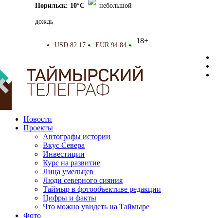
Норильск: 10°C
небольшой
дождь
18+
USD 82.17
EUR 94.84
▲
▲
Новости
Проекты
Автографы истории
Вкус Севера
Инвестиции
Курс на развитие
Лица умельцев
Люди северного сияния
Таймыр в фотообъективе редакции
Цифры и факты
Что можно увидеть на Таймыре
Фото