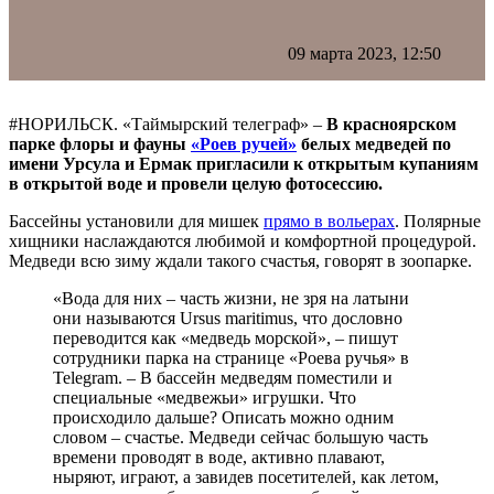
09 марта 2023, 12:50
#НОРИЛЬСК. «Таймырский телеграф» –
В красноярском
парке флоры и фауны
«Роев ручей»
белых медведей по
имени Урсула и Ермак пригласили к открытым купаниям
в открытой воде и провели целую фотосессию.
Бассейны установили для мишек
прямо в вольерах
. Полярные
хищники наслаждаются любимой и комфортной процедурой.
Медведи всю зиму ждали такого счастья, говорят в зоопарке.
«Вода для них – часть жизни, не зря на латыни
они называются Ursus maritimus, что дословно
переводится как «медведь морской», – пишут
сотрудники парка на странице «Роева ручья» в
Telegram. – В бассейн медведям поместили и
специальные «медвежьи» игрушки. Что
происходило дальше? Описать можно одним
словом – счастье. Медведи сейчас большую часть
времени проводят в воде, активно плавают,
ныряют, играют, а завидев посетителей, как летом,