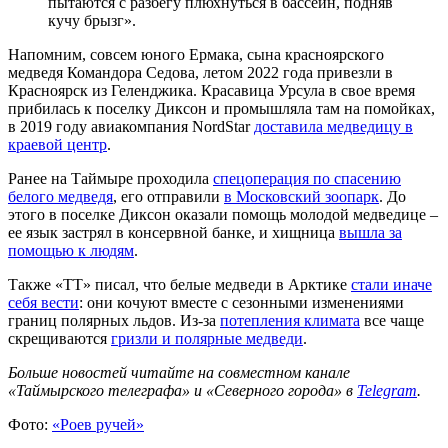
пытаются с разбегу плюхнуться в бассейн, подняв
кучу брызг».
Напомним, совсем юного Ермака, сына красноярского
медведя Командора Седова, летом 2022 года привезли в
Красноярск из Геленджика. Красавица Урсула в свое время
прибилась к поселку Диксон и промышляла там на помойках,
в 2019 году авиакомпания NordStar
доставила медведицу в
краевой центр
.
Ранее на Таймыре проходила
спецоперация по спасению
белого медведя
, его отправили
в Московский зоопарк
. До
этого в поселке Диксон оказали помощь молодой медведице –
ее язык застрял в консервной банке, и хищница
вышла за
помощью к людям
.
Также «ТТ» писал, что белые медведи в Арктике
стали иначе
себя вести
: они кочуют вместе с сезонными изменениями
границ полярных льдов. Из-за
потепления климата
все чаще
скрещиваются
гризли и полярные медведи
.
Больше новостей читайте на совместном канале
«Таймырского телеграфа» и «Северного города» в
Telegram
.
Фото:
«Роев ручей»