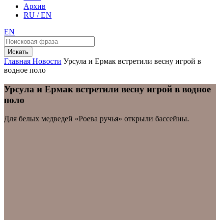
Архив
RU / EN
EN
Искать
Главная
Новости
Урсула и Ермак встретили весну игрой в
водное поло
Урсула и Ермак встретили весну игрой в водное
поло
Для белых медведей «Роева ручья» открыли бассейны.