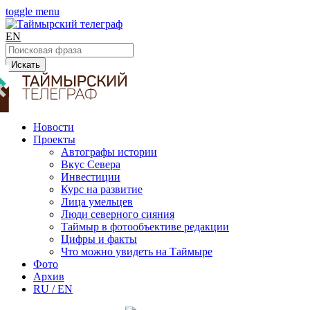
toggle menu
EN
Искать
Новости
Проекты
Автографы истории
Вкус Севера
Инвестиции
Курс на развитие
Лица умельцев
Люди северного сияния
Таймыр в фотообъективе редакции
Цифры и факты
Что можно увидеть на Таймыре
Фото
Архив
RU / EN