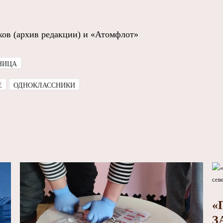
ов (архив редакции) и «Атомфлот»
НИЦА
E
ОДНОКЛАССНИКИ
«
З