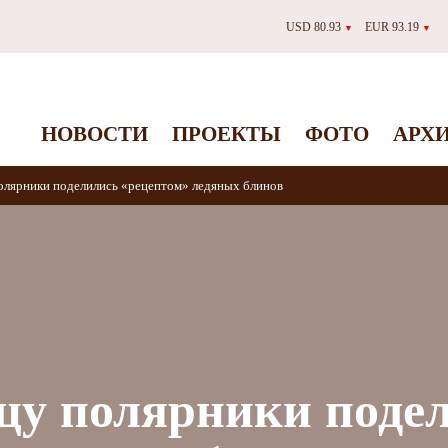
USD 80.93
EUR 93.19
▼
▼
НОВОСТИ
ПРОЕКТЫ
ФОТО
АРХ
олярники поделились «рецептом» ледяных блинов
цу полярники поде