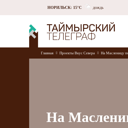
НОРИЛЬСК: 15°C
дождь
Главная
Проекты
Вкус Севера
На Масленицу п
На Маслени