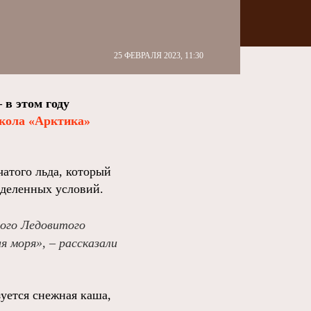
25 ФЕВРАЛЯ 2023, 11:30
в этом году
окола «Арктика»
атого льда, который
еделенных условий.
ного Ледовитого
я моря», – рассказали
зуется снежная каша,