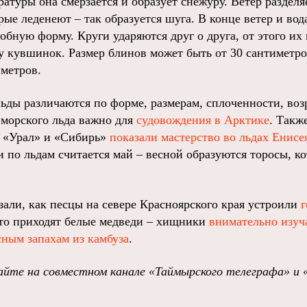
атуры она смерзается и образует снежуру. Ветер разделя
рые леденеют – так образуется шуга. В конце ветер и в
бную форму. Круги ударяются друг о друга, от этого их
у кувшинок. Размер блинов может быть от 30 сантиметров
иметров.
ьды различаются по форме, размерам, сплоченности, во
 морского льда важно для
судовождения в Арктике
. Такж
ы «Урал» и «Сибирь»
показали мастерство во льдах Енисе
и по льдам считается май – весной образуются торосы, к
зали, как песцы на севере Красноярского края устроили
г
сто приходят белые медведи – хищники
внимательно изуч
сным запахам из камбуза
.
йте на совместном канале «Таймырского телеграфа» и 