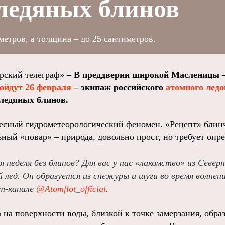
ледяных блинов
метров, а толщина – до 25 сантиметров.
ский телеграф» –
В преддверии широкой Масленицы – 
ойдут 26 февраля
– экипаж российского
атомного лед
ледяных блинов.
есный гидрометеорологический феномен. «Рецепт» блинч
ьный «повар» – природа, довольно прост, но требует опр
 неделя без блинов? Для вас у нас «лакомство» из Север
 лед. Он образуется из снежуры и шуги во время волнени
am-канале
@Atomflot_official
.
 на поверхности воды, близкой к точке замерзания, обра