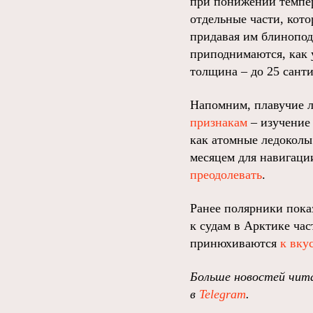
при понижении темпер
отдельные части, кото
придавая им блиноподо
приподнимаются, как 
толщина – до 25 сант
Напомним, плавучие л
признакам
– изучение
как атомные ледокол
месяцем для навигаци
преодолевать
.
Ранее полярники пока
к судам в Арктике ча
принюхиваются
к вку
Больше новостей чита
в
Telegram
.