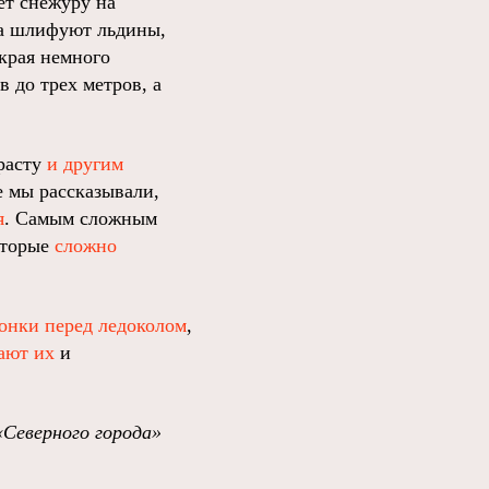
ет снежуру на
ода шлифуют льдины,
 края немного
 до трех метров, а
зрасту
и другим
е мы рассказывали,
я
. Самым сложным
оторые
сложно
онки перед ледоколом
,
ают их
и
«Северного города»