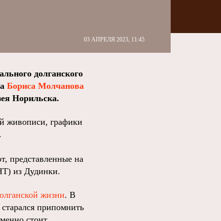
03 АПРЕЛЯ 2023, 11:45
ального долганского
ра
Бориса Молчанова
зея Норильска.
ий живописи, графики
.
т, представленные на
Т) из Дудинки.
олганской жизни
. В
, старался припомнить
еменно стоит