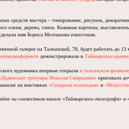
ьных средств мастера – тонирование, рисунок, декорати
ного оленя, дерево, глина. Кожаные картины, выставленн
сделали имя Бориса Молчанова известным.
венной галерее на Талнахской, 78, будет работать до 13 
льтимедиаформате
демонстрировали в
Таймырском краеве
нского художника впервые открыли
в талнахском филиал
«Дудинские тротуары Николая Свиридова»
приезжала доч
 аншлаг на выставках
«Северная коллекция»
и
«Искусств
йте на совместном канале «Таймырского телеграфа» и 