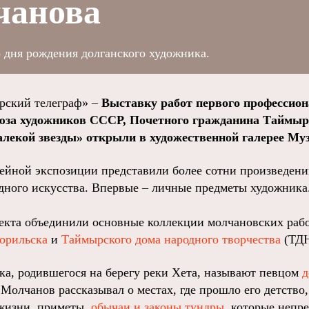
чанова
 дня рождения долганского художника.
ский телеграф» –
Выставку работ первого профессион
оюза художников СССР, Почетного гражданина Таймы
далекой звезды» открыли в художественной галерее Му
йной экспозиции представили более сотни произведен
дного искусства. Впервые – личные предметы художника
екта объединили основные коллекции молчановских рабо
орильска
и
Таймырского дома народного творчества
(ТДН
а, родившегося на берегу реки Хета, называют певцом
д
Молчанов рассказывал о местах, где прошло его детство
жизни, приметы,
обычаи и законы тундры
, которые непр