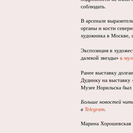
соблюдать.
В арсенале выразител
органы и кости север
художника в Москве, 
Экспозиция в художест
далекой звезды»
в му
Ранее выставку долга
Дудинку на выставку
Музее Норильска был
Больше новостей чита
в
Telegram
.
Марина Хорошевская