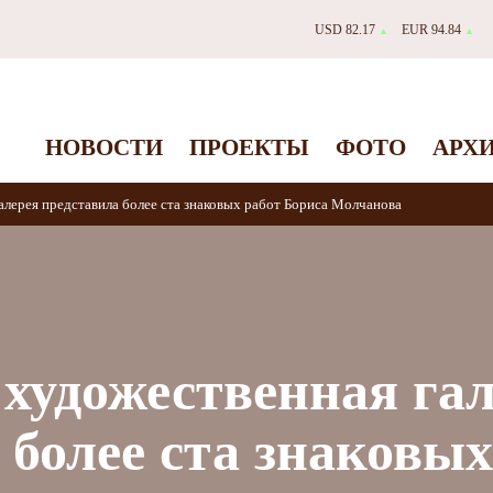
USD 82.17
EUR 94.84
▲
▲
НОВОСТИ
ПРОЕКТЫ
ФОТО
АРХ
алерея представила более ста знаковых работ Бориса Молчанова
художественная га
 более ста знаковых