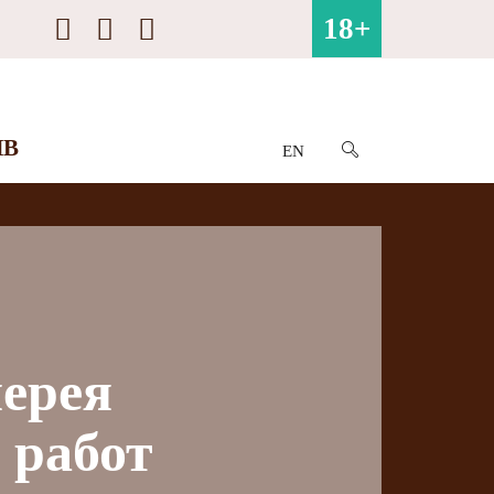
18+
ИВ
EN
лерея
 работ