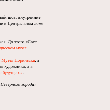
вный шов, внутренние
ые в Центральном доме
мая. До этого «Свет
дческом музее
.
е Музея Норильска
, в
ь художника, а в
о будущего»
.
«Северного города»