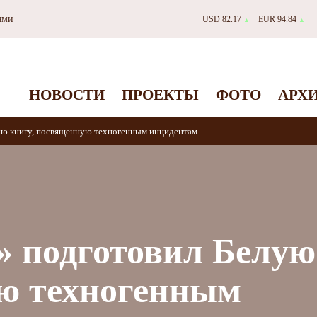
ями
USD 82.17
EUR 94.84
▲
▲
НОВОСТИ
ПРОЕКТЫ
ФОТО
АРХ
ую книгу, посвященную техногенным инцидентам
 подготовил Белую
ю техногенным