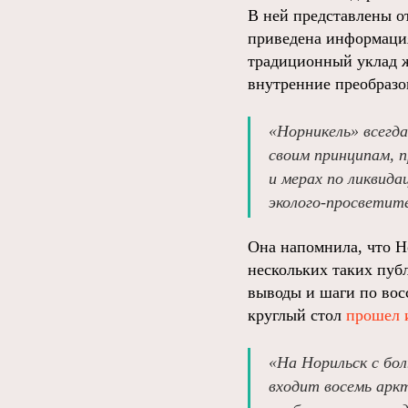
В ней представлены о
приведена информация
традиционный уклад ж
внутренние преобразо
«Норникель» всегда
своим принципам, 
и мерах по ликвида
эколого-просветит
Она напомнила, что Н
нескольких таких пуб
выводы и шаги по вос
круглый стол
прошел 
«На Норильск с бо
входит восемь аркт