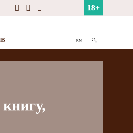
18+
ИВ
EN
 книгу,