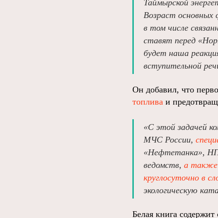
Таймырской энергет
Возраст основных 
в том числе связан
ставят перед «Нор
будет наша реакция
вступительной реч
Он добавил, что перв
топлива
и предотвращ
«С этой задачей ко
МЧС России,
спец
«Нефтетанка», НПФ
ведомств,
а также
круглосуточно в с
экологическую кат
Белая книга содержит