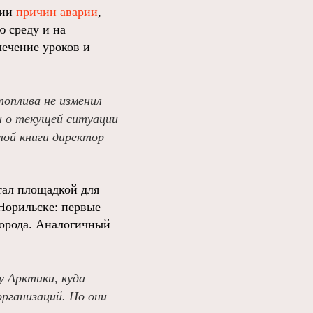
нии
причин аварии
,
 среду и на
ечение уроков и
топлива не изменил
и о текущей ситуации
лой книги директор
тал площадкой для
Норильске: первые
орода. Аналогичный
у Арктики, куда
организаций. Но они