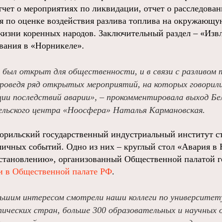
тчет о мероприятиях по ликвидации, отчет о расследова
 по оценке воздействия разлива топлива на окружающую
изни коренных народов. Заключительный раздел – «Извл
вания в «Норникеле».
 был открыт для общественности, и в связи с разливом 
проведя ряд открытых мероприятий, на которых говорил
ции последствий аварии», – прокомментировала выход Бе
ельского центра «Ноосфера» Наталья Кармановская.
орильский государственный индустриальный институт с
личных событий. Одно из них – круглый стол «Авария в 
становлению», организованный Общественной палатой г
и в Общественной палате РФ
.
льшим интересом смотрели наши коллеги по университет
ических стран, больше 300 образовательных и научных 