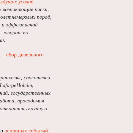
ыдущих усилий
.
 возникающие риски,
голетнемерзлых пород,
й и эффективной
– говорит во
ин.
и –
сбор дизельного
рникеля», спасателей
LafargeHolcim,
ний, государственных
работа, проводимая
едотвратить крупную
ию
основных событий
.