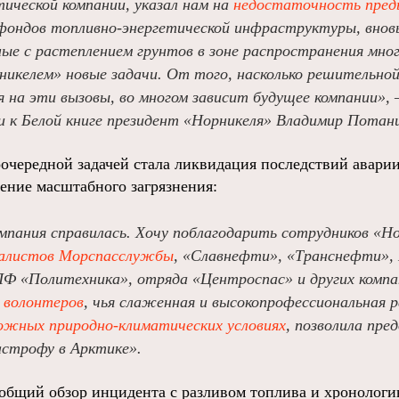
ической компании, указал нам на
недостаточность пред
фондов топливно-энергетической инфраструктуры, вновь
ные с растеплением грунтов в зоне распространения мно
никелем» новые задачи. От того, насколько решительно
 на эти вызовы, во многом зависит будущее компании», 
и к Белой книге президент «Норникеля» Владимир Потан
оочередной задачей стала ликвидация последствий авари
ение масштабного загрязнения:
мпания справилась. Хочу поблагодарить сотрудников «Но
иалистов Морспасслужбы
, «Славнефти», «Транснефти», 
 «Политехника», отряда «Центроспас» и других компа
 волонтеров
, чья слаженная и высокопрофессиональная 
ложных природно-климатических условиях
, позволила пр
астрофу в Арктике».
 общий обзор инцидента с разливом топлива и хронолог