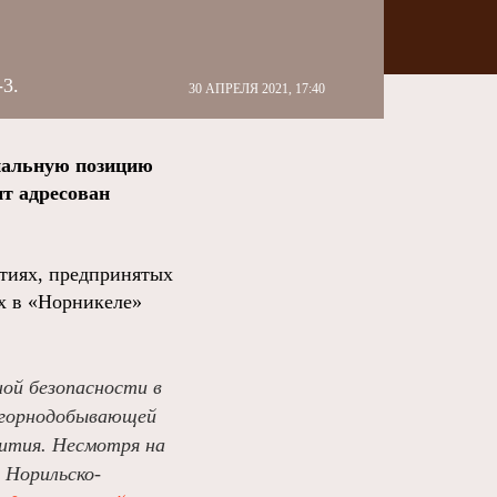
3.
30 АПРЕЛЯ 2021, 17:40
иальную позицию
нт адресован
ятиях, предпринятых
х в «Норникеле»
ной безопасности в
й горнодобывающей
вития. Несмотря на
 Норильско-