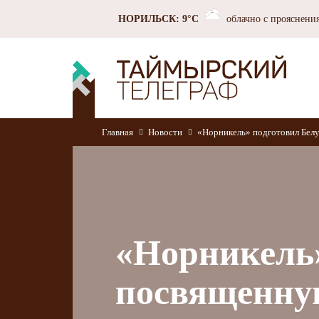
НОРИЛЬСК: 9°C
облачно с прояснени
Главная
Новости
«Норникель» подготовил Бел
«Норникель»
посвященну