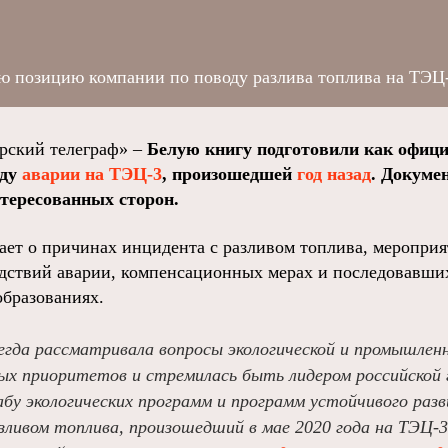
ю позицию компании по поводу разлива топлива на ТЭЦ-
ский телеграф» –
Белую книгу подготовили как офиц
оду
аварии на ТЭЦ-3
, произошедшей
год назад
. Докуме
тересованных сторон.
вает о причинах инцидента с разливом топлива, меропри
дствий аварии, компенсационных мерах и последовавши
бразованиях.
егда рассматривала вопросы экологической и промышлен
ных приоритетов и стремилась быть лидером российско
бу экологических программ и программ устойчивого раз
зливом топлива, произошедший в мае 2020 года на ТЭЦ-3