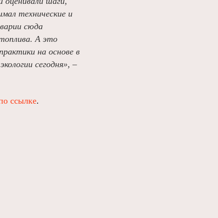
и оценивали шаги,
имал технические и
аварии сюда
топлива. А это
практики на основе в
кологии сегодня», –
по ссылке
.