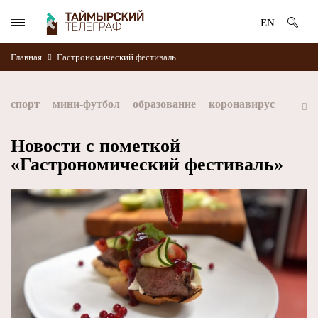
EN
Главная
Гастрономический фестиваль
спорт
мини-футбол
образование
коронавирус
культура
дети
экология
благоустройство
Новости с пометкой
«Гастрономический фестиваль»
искусство
книги
стратегия норникеля
Норильск
Норникель
Красноярский край
Таймыр
Дудинка
автографы истории
Красноярскийкрай
Арктика
МФК Норильский никель
хоккей
Заполярный филиал Норникеля
NordStar
ЗГУ