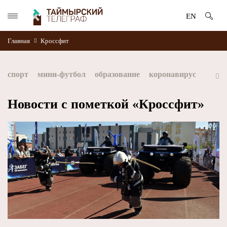
EN
Главная
Кроссфит
спорт
мини-футбол
образование
коронавирус
культура
дети
экология
благоустройство
Новости с пометкой «Кроссфит»
искусство
книги
стратегия норникеля
Норильск
Норникель
Красноярский край
Таймыр
Дудинка
автографы истории
Красноярскийкрай
Арктика
МФК Норильский никель
хоккей
Заполярный филиал Норникеля
NordStar
ЗГУ