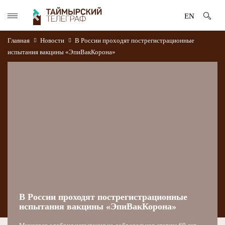
EN
Главная
Новости
В России проходят пострегистрационные
испытания вакцины «ЭпиВакКорона»
В России проходят пострегистрационные
испытания вакцины «ЭпиВакКорона»