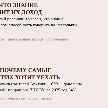
 ЧТО ЗНАНИЕ
ИТ ИХ ДОХОД
й россиянин уверен, что знание
елом способность говорить на нескольких
ата
иностранные языки
образование
: ПОЧЕМУ САМЫЕ
ГИХ ХОТЯТ УЕХАТЬ
овины жителей Арктики – 63% – довольны
кой: по данным ВЦИОМ за 2025 год 64% ...
рай
общество
опрос
ямал