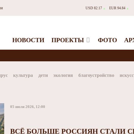
ми
USD 82.17
EUR 94.84
▲
▲
НОВОСТИ
ПРОЕКТЫ
ФОТО
АР
ирус
культура
дети
экология
благоустройство
искусс
Таймыр
Дудинка
автографы истории
Красноярскийкр
dStar
ЗГУ
Заполярный театр драмы
05 июля 2026, 12:00
ВСЁ БОЛЬШЕ РОССИЯН СТАЛИ С