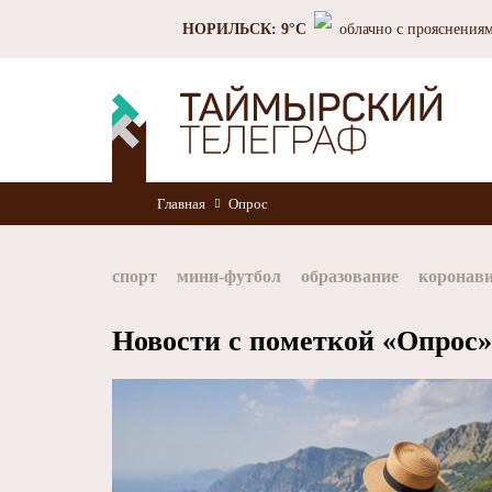
НОРИЛЬСК: 9°C
облачно с прояснения
Главная
Опрос
спорт
мини-футбол
образование
коронав
Норильск
Норникель
Красноярский край
Новости с пометкой «Опрос»
хоккей
Заполярный филиал Норникеля
Nor