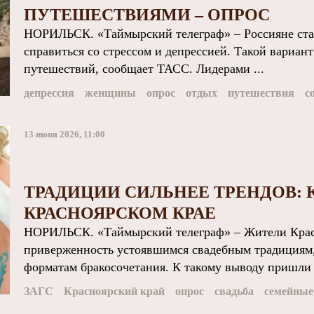
ПУТЕШЕСТВИЯМИ – ОПРОС
НОРИЛЬСК. «Таймырский телеграф» – Россияне стал
справиться со стрессом и депрессией. Такой вариан
путешествий, сообщает ТАСС. Лидерами ...
депрессия
женщины
опрос
отдых
путешествия
с
13 июня 2026, 11:00
ТРАДИЦИИ СИЛЬНЕЕ ТРЕНДОВ: 
КРАСНОЯРСКОМ КРАЕ
НОРИЛЬСК. «Таймырский телеграф» – Жители Крас
приверженность устоявшимся свадебным традициям,
форматам бракосочетания. К такому выводу пришли 
ЗАГС
Красноярский край
опрос
свадьба
семейные