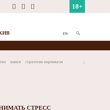
18+
ХИВ
EN
тво
книги
стратегия норникеля
ай
Арктика
МФК Норильский никель
НИМАТЬ СТРЕСС