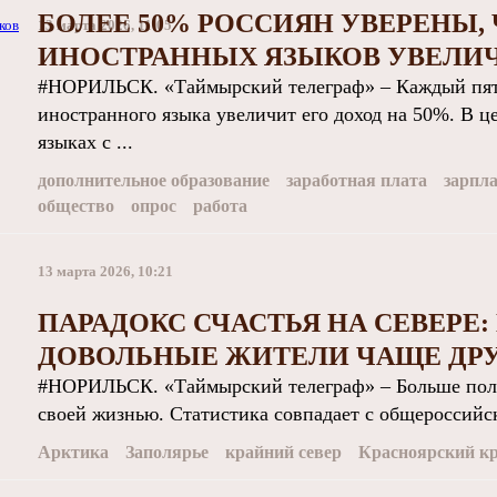
БОЛЕЕ 50% РОССИЯН УВЕРЕНЫ,
13 марта 2026, 11:05
ИНОСТРАННЫХ ЯЗЫКОВ УВЕЛИЧ
#НОРИЛЬСК. «Таймырский телеграф» – Каждый пяты
иностранного языка увеличит его доход на 50%. В ц
языках с ...
дополнительное образование
заработная плата
зарпл
общество
опрос
работа
13 марта 2026, 10:21
ПАРАДОКС СЧАСТЬЯ НА СЕВЕРЕ
ДОВОЛЬНЫЕ ЖИТЕЛИ ЧАЩЕ ДРУ
#НОРИЛЬСК. «Таймырский телеграф» – Больше пол
своей жизнью. Статистика совпадает с общероссийс
Арктика
Заполярье
крайний север
Красноярский к