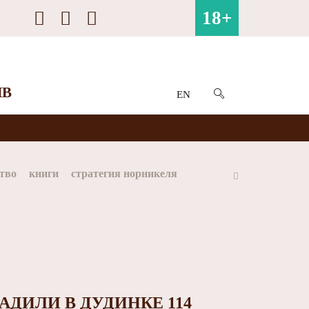
18+
ИВ
EN
тво
книги
стратегия норникеля
ай
Арктика
МФК Норильский никель
ДИЛИ В ДУДИНКЕ 114