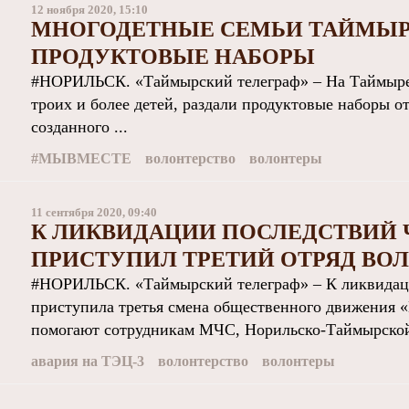
12 ноября 2020, 15:10
МНОГОДЕТНЫЕ СЕМЬИ ТАЙМЫР
ПРОДУКТОВЫЕ НАБОРЫ
#НОРИЛЬСК. «Таймырский телеграф» – На Таймыре
троих и более детей, раздали продуктовые наборы 
созданного ...
#МЫВМЕСТЕ
волонтерство
волонтеры
11 сентября 2020, 09:40
К ЛИКВИДАЦИИ ПОСЛЕДСТВИЙ 
ПРИСТУПИЛ ТРЕТИЙ ОТРЯД ВО
#НОРИЛЬСК. «Таймырский телеграф» – К ликвидац
приступила третья смена общественного движения
помогают сотрудникам МЧС, Норильско-Таймырской 
авария на ТЭЦ-3
волонтерство
волонтеры