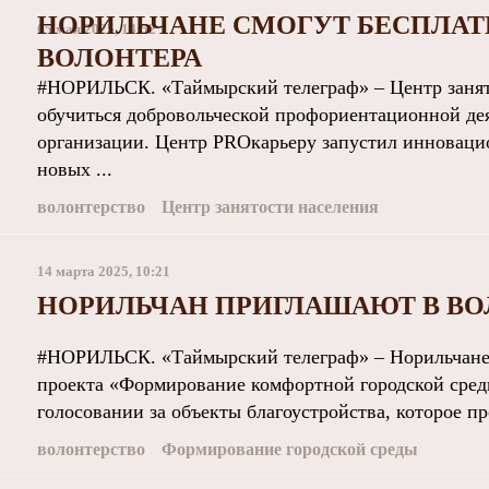
НОРИЛЬЧАНЕ СМОГУТ БЕСПЛАТ
05 мая 2025, 14:52
ВОЛОНТЕРА
#НОРИЛЬСК. «Таймырский телеграф» – Центр занят
обучиться добровольческой профориентационной дея
организации. Центр PROкарьеру запустил инноваци
новых ...
волонтерство
Центр занятости населения
14 марта 2025, 10:21
НОРИЛЬЧАН ПРИГЛАШАЮТ В В
#НОРИЛЬСК. «Таймырский телеграф» – Норильчане 
проекта «Формирование комфортной городской сред
голосовании за объекты благоустройства, которое про
волонтерство
Формирование городской среды