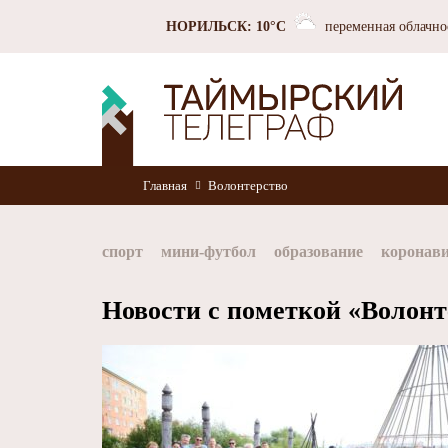
НОРИЛЬСК: 10°C
переменная облачно
Главная
Волонтерство
спорт
мини-футбол
образование
коронав
Норильск
Норникель
Красноярский край
Новости с пометкой «Волонт
хоккей
Заполярный филиал Норникеля
Nor