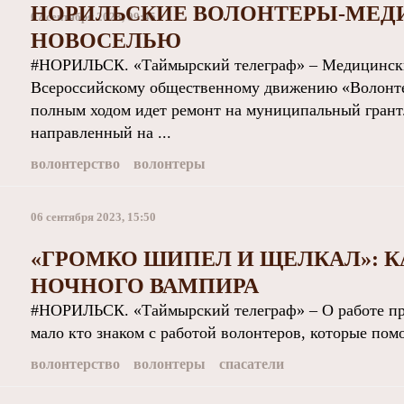
НОРИЛЬСКИЕ ВОЛОНТЕРЫ-МЕДИ
07 сентября 2023, 09:45
НОВОСЕЛЬЮ
#НОРИЛЬСК. «Таймырский телеграф» – Медицински
Всероссийскому общественному движению «Волонте
полным ходом идет ремонт на муниципальный грант.
направленный на ...
волонтерство
волонтеры
06 сентября 2023, 15:50
«ГРОМКО ШИПЕЛ И ЩЕЛКАЛ»: 
НОЧНОГО ВАМПИРА
#НОРИЛЬСК. «Таймырский телеграф» – О работе при
мало кто знаком с работой волонтеров, которые пом
волонтерство
волонтеры
спасатели