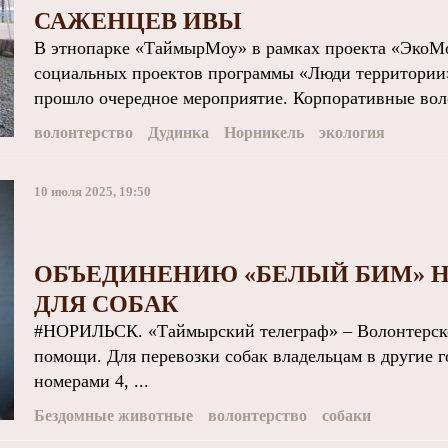
САЖЕНЦЕВ ИВЫ
В этнопарке «ТаймырМоу» в рамках проекта «ЭкоМо
социальных проектов программы «Люди территории»
прошло очередное мероприятие. Корпоративные вол
волонтерство
Дудинка
Норникель
экология
10 июля 2025, 19:50
ОБЪЕДИНЕНИЮ «БЕЛЫЙ БИМ» Н
ДЛЯ СОБАК
#НОРИЛЬСК. «Таймырский телеграф» – Волонтерско
помощи. Для перевозки собак владельцам в другие г
номерами 4, ...
Бездомные животные
волонтерство
собаки