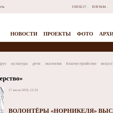
сть
USD 82.17
EUR 94.84
▲
▲
НОВОСТИ
ПРОЕКТЫ
ФОТО
АРХ
ирус
культура
дети
экология
благоустройство
искусс
Таймыр
Дудинка
автографы истории
Красноярскийкр
ерство»
dStar
ЗГУ
Заполярный театр драмы
17 июля 2026, 12:34
ВОЛОНТЁРЫ «НОРНИКЕЛЯ» ВЫСА